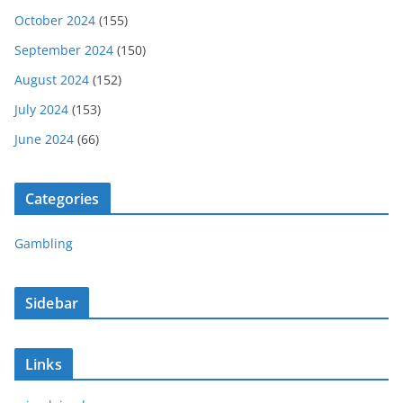
October 2024
(155)
September 2024
(150)
August 2024
(152)
July 2024
(153)
June 2024
(66)
Categories
Gambling
Sidebar
Links