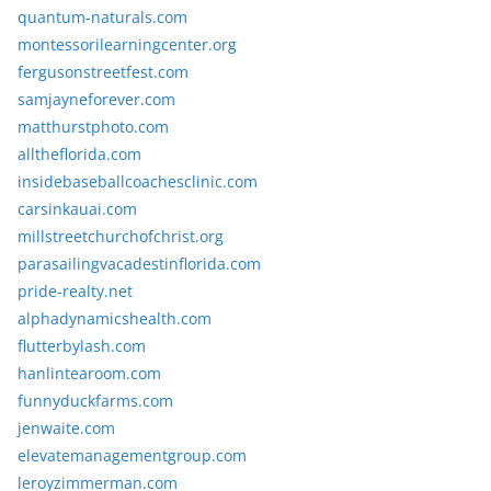
quantum-naturals.com
montessorilearningcenter.org
fergusonstreetfest.com
samjayneforever.com
matthurstphoto.com
alltheflorida.com
insidebaseballcoachesclinic.com
carsinkauai.com
millstreetchurchofchrist.org
parasailingvacadestinflorida.com
pride-realty.net
alphadynamicshealth.com
flutterbylash.com
hanlintearoom.com
funnyduckfarms.com
jenwaite.com
elevatemanagementgroup.com
leroyzimmerman.com