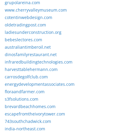
grupolareina.com
www.cherryvalleymuseum.com
cotentinwebdesign.com
oldetradingpost.com
ladiesunderconstruction.org
bebeslectores.com
australiantimberoil.net
dinosfamilyrestaurant.net
infraredbuildingtechnologies.com
harvesttablehermann.com
carrosdegolfclub.com
energydevelopmentassociates.com
floraandfarmer.com
s3fsolutions.com
brevardbeachhomes.com
escapefromtheivorytower.com
743southchadwick.com
india-northeast.com