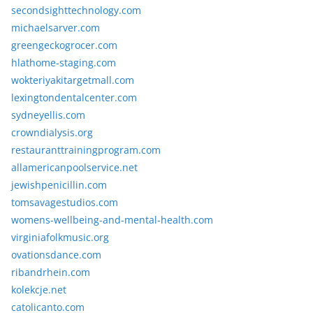
secondsighttechnology.com
michaelsarver.com
greengeckogrocer.com
hlathome-staging.com
wokteriyakitargetmall.com
lexingtondentalcenter.com
sydneyellis.com
crowndialysis.org
restauranttrainingprogram.com
allamericanpoolservice.net
jewishpenicillin.com
tomsavagestudios.com
womens-wellbeing-and-mental-health.com
virginiafolkmusic.org
ovationsdance.com
ribandrhein.com
kolekcje.net
catolicanto.com