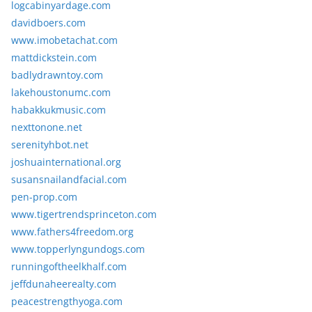
logcabinyardage.com
davidboers.com
www.imobetachat.com
mattdickstein.com
badlydrawntoy.com
lakehoustonumc.com
habakkukmusic.com
nexttonone.net
serenityhbot.net
joshuainternational.org
susansnailandfacial.com
pen-prop.com
www.tigertrendsprinceton.com
www.fathers4freedom.org
www.topperlyngundogs.com
runningoftheelkhalf.com
jeffdunaheerealty.com
peacestrengthyoga.com