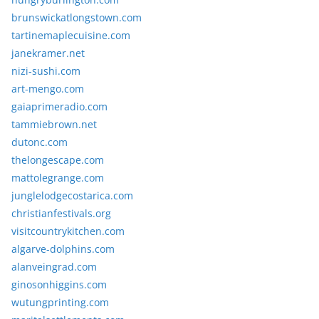
brunswickatlongstown.com
tartinemaplecuisine.com
janekramer.net
nizi-sushi.com
art-mengo.com
gaiaprimeradio.com
tammiebrown.net
dutonc.com
thelongescape.com
mattolegrange.com
junglelodgecostarica.com
christianfestivals.org
visitcountrykitchen.com
algarve-dolphins.com
alanveingrad.com
ginosonhiggins.com
wutungprinting.com