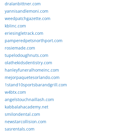
dralanbittner.com
yannisandlemoni.com
weedpatchgazette.com
kblinc.com
eriesingletrack.com
pamperedpetsnorthport.com
rosiemade.com
tupelodoughnuts.com
olathekidsdentistry.com
hanleyfuneralhomeinc.com
mejorpaquetesorlando.com
1stand10sportsbarandgrill.com
w4btx.com
angelstouchnaillash.com
kabbalahacademy.net
smilondental.com
newstarcollision.com
sasrentals.com