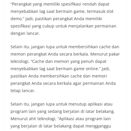
“Perangkat yang memiliki spesifikasi rendah dapat
menyebabkan lag saat bermain game, termasuk slot
demo.” Jadi, pastikan perangkat Anda memiliki
spesifikasi yang cukup untuk menjalankan permainan
dengan lancar.
Selain itu, jangan lupa untuk membersihkan cache dan
memori perangkat Anda secara berkala. Menurut pakar
teknologi, “Cache dan memori yang penuh dapat
menyebabkan lag saat bermain game online.” Jadi,
pastikan Anda membersihkan cache dan memori
perangkat Anda secara berkala agar permainan Anda
tetap lancar.
Selain itu, jangan lupa untuk menutup aplikasi atau
program lain yang sedang berjalan di latar belakang.
Menurut ahli teknologi, “Aplikasi atau program lain
yang berjalan di latar belakang dapat mengganggu