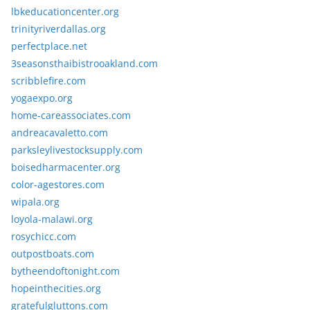
lbkeducationcenter.org
trinityriverdallas.org
perfectplace.net
3seasonsthaibistrooakland.com
scribblefire.com
yogaexpo.org
home-careassociates.com
andreacavaletto.com
parksleylivestocksupply.com
boisedharmacenter.org
color-agestores.com
wipala.org
loyola-malawi.org
rosychicc.com
outpostboats.com
bytheendoftonight.com
hopeinthecities.org
gratefulgluttons.com