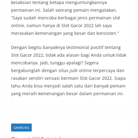
kesaksian tentang betapa menguntungkannya
permainan ini. Salah seorang pemain mengatakan,
“Saya sudah mencoba berbagai jenis permainan slot
online, namun hanya di Slot Gacor 2022 lah saya
merasakan kemenangan yang besar dan konsisten.”
Dengan begitu banyaknya testimonial positif tentang
Slot Gacor 2022, tidak ada alasan bagi Anda untuk tidak
mencobanya. Jadi, tunggu apalagi? Segera
bergabunglah dengan situs judi online terpercaya dan
rasakan sendiri sensasi bermain Slot Gacor 2022. Siapa
tahu Anda bisa menjadi salah satu dari banyak pemain
yang meraih kemenangan besar dalam permainan ini.
GAMBLING