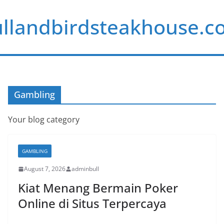
Skip
llandbirdsteakhouse.
to
content
Gambling
Your blog category
GAMBLING
August 7, 2026
adminbull
Kiat Menang Bermain Poker
Online di Situs Terpercaya