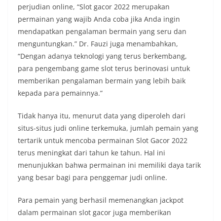
perjudian online, “Slot gacor 2022 merupakan
permainan yang wajib Anda coba jika Anda ingin
mendapatkan pengalaman bermain yang seru dan
menguntungkan.” Dr. Fauzi juga menambahkan,
“Dengan adanya teknologi yang terus berkembang,
para pengembang game slot terus berinovasi untuk
memberikan pengalaman bermain yang lebih baik
kepada para pemainnya.”
Tidak hanya itu, menurut data yang diperoleh dari
situs-situs judi online terkemuka, jumlah pemain yang
tertarik untuk mencoba permainan Slot Gacor 2022
terus meningkat dari tahun ke tahun. Hal ini
menunjukkan bahwa permainan ini memiliki daya tarik
yang besar bagi para penggemar judi online.
Para pemain yang berhasil memenangkan jackpot
dalam permainan slot gacor juga memberikan