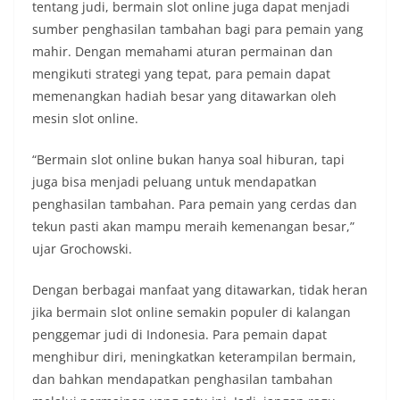
tentang judi, bermain slot online juga dapat menjadi
sumber penghasilan tambahan bagi para pemain yang
mahir. Dengan memahami aturan permainan dan
mengikuti strategi yang tepat, para pemain dapat
memenangkan hadiah besar yang ditawarkan oleh
mesin slot online.
“Bermain slot online bukan hanya soal hiburan, tapi
juga bisa menjadi peluang untuk mendapatkan
penghasilan tambahan. Para pemain yang cerdas dan
tekun pasti akan mampu meraih kemenangan besar,”
ujar Grochowski.
Dengan berbagai manfaat yang ditawarkan, tidak heran
jika bermain slot online semakin populer di kalangan
penggemar judi di Indonesia. Para pemain dapat
menghibur diri, meningkatkan keterampilan bermain,
dan bahkan mendapatkan penghasilan tambahan