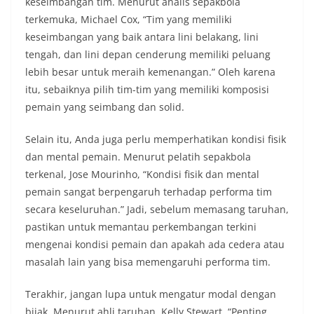
keseimbangan tim. Menurut analis sepakbola
terkemuka, Michael Cox, “Tim yang memiliki
keseimbangan yang baik antara lini belakang, lini
tengah, dan lini depan cenderung memiliki peluang
lebih besar untuk meraih kemenangan.” Oleh karena
itu, sebaiknya pilih tim-tim yang memiliki komposisi
pemain yang seimbang dan solid.
Selain itu, Anda juga perlu memperhatikan kondisi fisik
dan mental pemain. Menurut pelatih sepakbola
terkenal, Jose Mourinho, “Kondisi fisik dan mental
pemain sangat berpengaruh terhadap performa tim
secara keseluruhan.” Jadi, sebelum memasang taruhan,
pastikan untuk memantau perkembangan terkini
mengenai kondisi pemain dan apakah ada cedera atau
masalah lain yang bisa memengaruhi performa tim.
Terakhir, jangan lupa untuk mengatur modal dengan
bijak. Menurut ahli taruhan, Kelly Stewart, “Penting