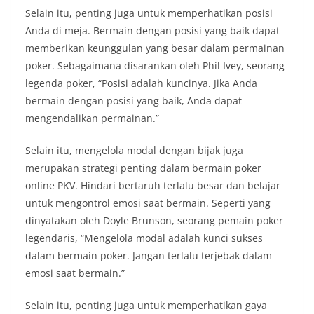
Selain itu, penting juga untuk memperhatikan posisi
Anda di meja. Bermain dengan posisi yang baik dapat
memberikan keunggulan yang besar dalam permainan
poker. Sebagaimana disarankan oleh Phil Ivey, seorang
legenda poker, “Posisi adalah kuncinya. Jika Anda
bermain dengan posisi yang baik, Anda dapat
mengendalikan permainan.”
Selain itu, mengelola modal dengan bijak juga
merupakan strategi penting dalam bermain poker
online PKV. Hindari bertaruh terlalu besar dan belajar
untuk mengontrol emosi saat bermain. Seperti yang
dinyatakan oleh Doyle Brunson, seorang pemain poker
legendaris, “Mengelola modal adalah kunci sukses
dalam bermain poker. Jangan terlalu terjebak dalam
emosi saat bermain.”
Selain itu, penting juga untuk memperhatikan gaya