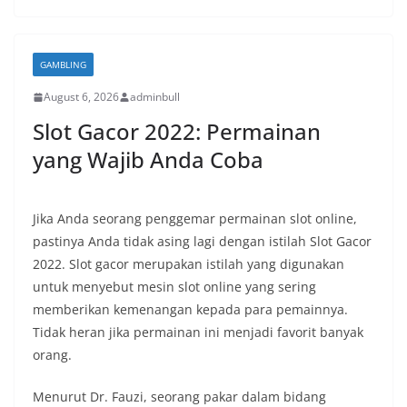
GAMBLING
August 6, 2026
adminbull
Slot Gacor 2022: Permainan
yang Wajib Anda Coba
Jika Anda seorang penggemar permainan slot online,
pastinya Anda tidak asing lagi dengan istilah Slot Gacor
2022. Slot gacor merupakan istilah yang digunakan
untuk menyebut mesin slot online yang sering
memberikan kemenangan kepada para pemainnya.
Tidak heran jika permainan ini menjadi favorit banyak
orang.
Menurut Dr. Fauzi, seorang pakar dalam bidang