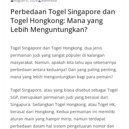
August 6, 2026
adminbull
Perbedaan Togel Singapore dan
Togel Hongkong: Mana yang
Lebih Menguntungkan?
Togel Singapore dan Togel Hongkong, dua jenis
permainan judi yang sangat populer di kalangan
masyarakat. Namun, apakah kita tahu apa sebenarnya
perbedaan antara keduanya? Dan yang paling penting,
mana yang lebih menguntungkan bagi para pemain?
Togel Singapore, atau yang biasa disebut sebagai Togel
SGP, merupakan permainan judi yang berasal dari
Singapura. Sedangkan Togel Hongkong, atau Togel HK,
berasal dari Hongkong. Kedua permainan ini memiliki
aturan main yang hampir mirip, namun terdapat
perbedaan dalam hal sistem pengeluaran nomor dan