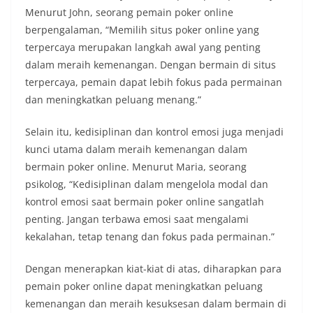
Menurut John, seorang pemain poker online
berpengalaman, “Memilih situs poker online yang
terpercaya merupakan langkah awal yang penting
dalam meraih kemenangan. Dengan bermain di situs
terpercaya, pemain dapat lebih fokus pada permainan
dan meningkatkan peluang menang.”
Selain itu, kedisiplinan dan kontrol emosi juga menjadi
kunci utama dalam meraih kemenangan dalam
bermain poker online. Menurut Maria, seorang
psikolog, “Kedisiplinan dalam mengelola modal dan
kontrol emosi saat bermain poker online sangatlah
penting. Jangan terbawa emosi saat mengalami
kekalahan, tetap tenang dan fokus pada permainan.”
Dengan menerapkan kiat-kiat di atas, diharapkan para
pemain poker online dapat meningkatkan peluang
kemenangan dan meraih kesuksesan dalam bermain di