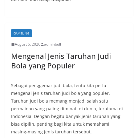
GAMBLING
August 6, 2026
adminbull
Mengenal Jenis Taruhan Judi
Bola yang Populer
Sebagai penggemar judi bola, tentu kita perlu
mengenal jenis taruhan judi bola yang populer.
Taruhan judi bola memang menjadi salah satu
permainan yang paling diminati di dunia, terutama di
Indonesia. Dengan begitu banyak jenis taruhan yang
bisa dipilih, penting bagi kita untuk memahami
masing-masing jenis taruhan tersebut.