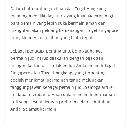
Dalam hal keuntungan finansial, Togel Hongkong
memang memiliki daya tarik yang kuat. Namun, bagi
para pemain yang lebih suka bermain aman dan
mengutamakan peluang kemenangan, Togel Singapore
mungkin menjadi pilihan yang lebih tepat.
Sebagai penutup, penting untuk diingat bahwa
bermain judi harus dilakukan dengan bijak dan
mengendalikan diri. Tidak peduli Anda memilih Togel
Singapore atau Togel Hongkong, yang terpenting
adalah menikmati permainan tanpa melupakan
tanggung jawab sebagai pemain judi. Semoga artikel
ini dapat membantu Anda dalam memilih permainan
judi yang sesuai dengan preferensi dan kebutuhan
Anda. Selamat bermain!