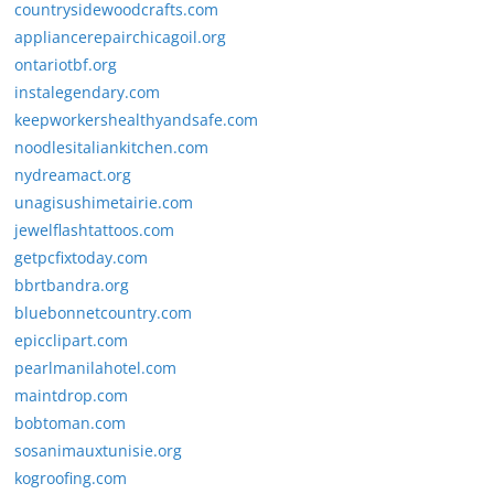
countrysidewoodcrafts.com
appliancerepairchicagoil.org
ontariotbf.org
instalegendary.com
keepworkershealthyandsafe.com
noodlesitaliankitchen.com
nydreamact.org
unagisushimetairie.com
jewelflashtattoos.com
getpcfixtoday.com
bbrtbandra.org
bluebonnetcountry.com
epicclipart.com
pearlmanilahotel.com
maintdrop.com
bobtoman.com
sosanimauxtunisie.org
kogroofing.com