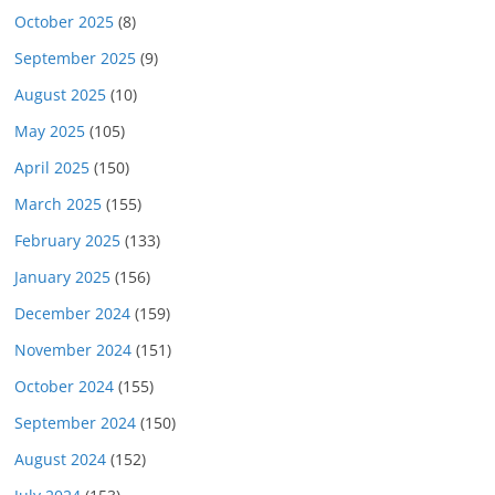
October 2025
(8)
September 2025
(9)
August 2025
(10)
May 2025
(105)
April 2025
(150)
March 2025
(155)
February 2025
(133)
January 2025
(156)
December 2024
(159)
November 2024
(151)
October 2024
(155)
September 2024
(150)
August 2024
(152)