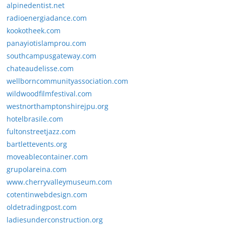
alpinedentist.net
radioenergiadance.com
kookotheek.com
panayiotislamprou.com
southcampusgateway.com
chateaudelisse.com
wellborncommunityassociation.com
wildwoodfilmfestival.com
westnorthamptonshirejpu.org
hotelbrasile.com
fultonstreetjazz.com
bartlettevents.org
moveablecontainer.com
grupolareina.com
www.cherryvalleymuseum.com
cotentinwebdesign.com
oldetradingpost.com
ladiesunderconstruction.org