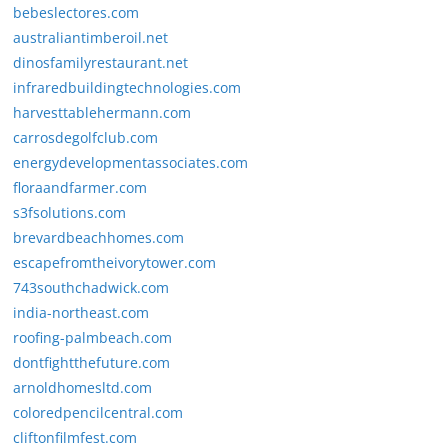
bebeslectores.com
australiantimberoil.net
dinosfamilyrestaurant.net
infraredbuildingtechnologies.com
harvesttablehermann.com
carrosdegolfclub.com
energydevelopmentassociates.com
floraandfarmer.com
s3fsolutions.com
brevardbeachhomes.com
escapefromtheivorytower.com
743southchadwick.com
india-northeast.com
roofing-palmbeach.com
dontfightthefuture.com
arnoldhomesltd.com
coloredpencilcentral.com
cliftonfilmfest.com