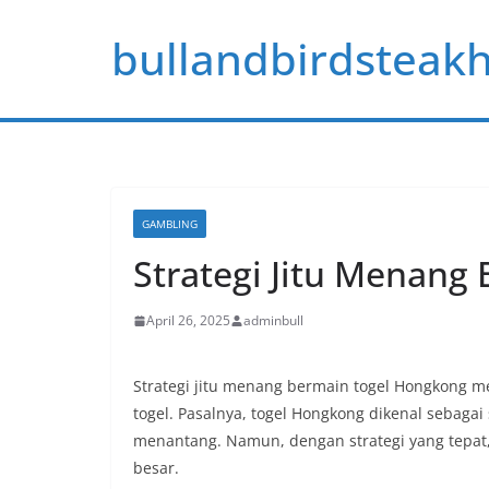
Skip
bullandbirdsteak
to
content
GAMBLING
Strategi Jitu Menang
April 26, 2025
adminbull
Strategi jitu menang bermain togel Hongkong me
togel. Pasalnya, togel Hongkong dikenal sebagai
menantang. Namun, dengan strategi yang tepa
besar.