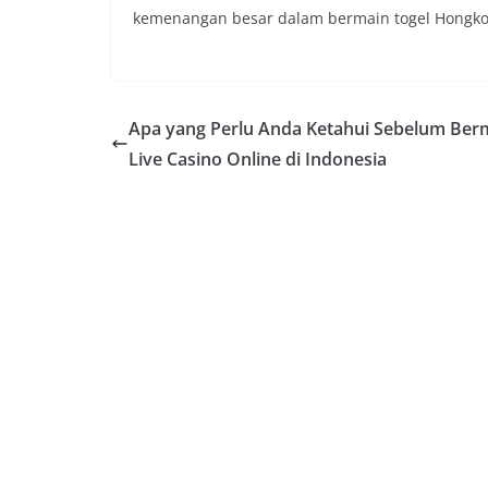
kemenangan besar dalam bermain togel Hongko
Apa yang Perlu Anda Ketahui Sebelum Ber
Live Casino Online di Indonesia