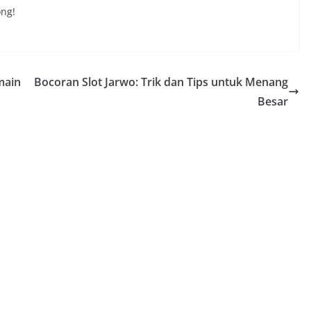
ng!
main
Bocoran Slot Jarwo: Trik dan Tips untuk Menang
Besar