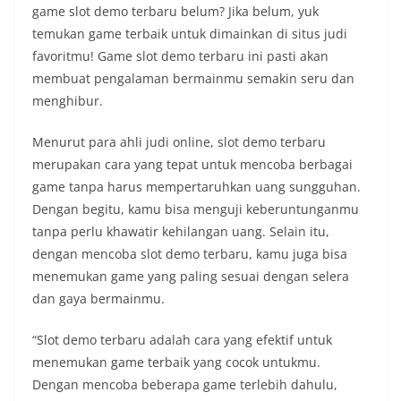
game slot demo terbaru belum? Jika belum, yuk
temukan game terbaik untuk dimainkan di situs judi
favoritmu! Game slot demo terbaru ini pasti akan
membuat pengalaman bermainmu semakin seru dan
menghibur.
Menurut para ahli judi online, slot demo terbaru
merupakan cara yang tepat untuk mencoba berbagai
game tanpa harus mempertaruhkan uang sungguhan.
Dengan begitu, kamu bisa menguji keberuntunganmu
tanpa perlu khawatir kehilangan uang. Selain itu,
dengan mencoba slot demo terbaru, kamu juga bisa
menemukan game yang paling sesuai dengan selera
dan gaya bermainmu.
“Slot demo terbaru adalah cara yang efektif untuk
menemukan game terbaik yang cocok untukmu.
Dengan mencoba beberapa game terlebih dahulu,