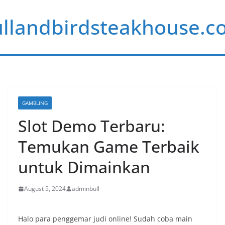
Skip
llandbirdsteakhouse.
to
content
GAMBLING
Slot Demo Terbaru:
Temukan Game Terbaik
untuk Dimainkan
August 5, 2024
adminbull
Halo para penggemar judi online! Sudah coba main