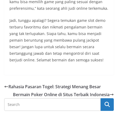
kamu bisa memilih game yang paling sesuai dengan
preferensimu,” kata seorang ahli judi online terkemuka.
Jadi, tunggu apalagi? Segera temukan game slot demo
terbaru favoritmu dan nikmati pengalaman bermain
yang tak terlupakan. Siapa tahu, kamu bisa menjadi
pemain beruntung yang membawa pulang jackpot
besar! Jangan lupa untuk selalu bermain secara
bertanggung jawab dan tetap mengontrol diri saat
berjudi online. Selamat bermain dan semoga sukses!
Rahasia Pasaran Togel: Strategi Menang Besar
Bermain Poker Online di Situs Terbaik Indonesia