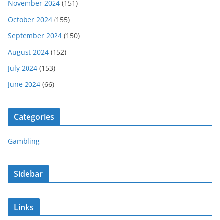
November 2024
(151)
October 2024
(155)
September 2024
(150)
August 2024
(152)
July 2024
(153)
June 2024
(66)
Categories
Gambling
Sidebar
Links