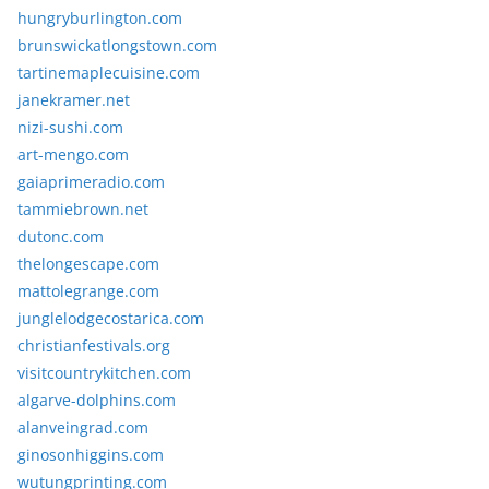
hungryburlington.com
brunswickatlongstown.com
tartinemaplecuisine.com
janekramer.net
nizi-sushi.com
art-mengo.com
gaiaprimeradio.com
tammiebrown.net
dutonc.com
thelongescape.com
mattolegrange.com
junglelodgecostarica.com
christianfestivals.org
visitcountrykitchen.com
algarve-dolphins.com
alanveingrad.com
ginosonhiggins.com
wutungprinting.com