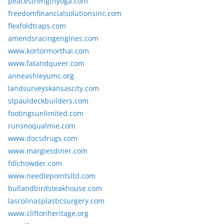
peacestrengthyoga.com
freedomfinancialsolutionsinc.com
flexfoldtraps.com
amendsracingengines.com
www.kortormorthai.com
www.fatandqueer.com
anneashleyumc.org
landsurveyskansascity.com
stpauldeckbuilders.com
footingsunlimited.com
runsnoqualmie.com
www.docsdrugs.com
www.margiesdiner.com
fdlchowder.com
www.needlepointsltd.com
bullandbirdsteakhouse.com
lascolinasplasticsurgery.com
www.cliftonheritage.org