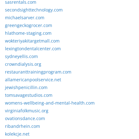
sasrentals.com
secondsighttechnology.com
michaelsarver.com
greengeckogrocer.com
hlathome-staging.com
wokteriyakitargetmall.com
lexingtondentalcenter.com
sydneyellis.com
crowndialysis.org
restauranttrainingprogram.com
allamericanpoolservice.net
jewishpenicillin.com
tomsavagestudios.com
womens-wellbeing-and-mental-health.com
virginiafolkmusic.org
ovationsdance.com
ribandrhein.com
kolekcje.net