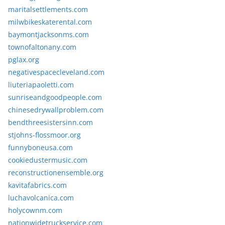
maritalsettlements.com
milwbikeskaterental.com
baymontjacksonms.com
townofaltonany.com
pglax.org
negativespacecleveland.com
liuteriapaoletti.com
sunriseandgoodpeople.com
chinesedrywallproblem.com
bendthreesistersinn.com
stjohns-flossmoor.org
funnyboneusa.com
cookiedustermusic.com
reconstructionensemble.org
kavitafabrics.com
luchavolcanica.com
holycownm.com
nationwidetruckservice.com