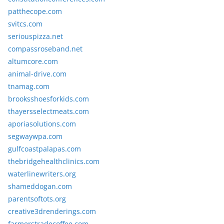
patthecope.com
svitcs.com
seriouspizza.net
compassroseband.net
altumcore.com
animal-drive.com
tnamag.com
brooksshoesforkids.com
thayersselectmeats.com
aporiasolutions.com
segwaywpa.com
gulfcoastpalapas.com
thebridgehealthclinics.com
waterlinewriters.org
shameddogan.com
parentsoftots.org
creative3drenderings.com
farmerstradecoffee.com