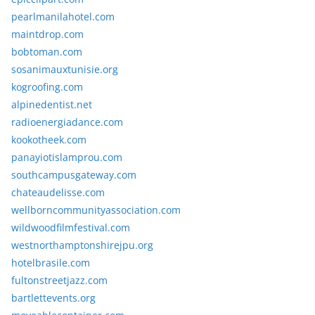
pearlmanilahotel.com
maintdrop.com
bobtoman.com
sosanimauxtunisie.org
kogroofing.com
alpinedentist.net
radioenergiadance.com
kookotheek.com
panayiotislamprou.com
southcampusgateway.com
chateaudelisse.com
wellborncommunityassociation.com
wildwoodfilmfestival.com
westnorthamptonshirejpu.org
hotelbrasile.com
fultonstreetjazz.com
bartlettevents.org