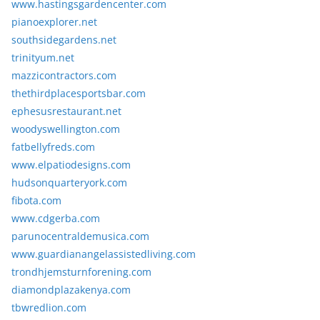
www.hastingsgardencenter.com
pianoexplorer.net
southsidegardens.net
trinityum.net
mazzicontractors.com
thethirdplacesportsbar.com
ephesusrestaurant.net
woodyswellington.com
fatbellyfreds.com
www.elpatiodesigns.com
hudsonquarteryork.com
fibota.com
www.cdgerba.com
parunocentraldemusica.com
www.guardianangelassistedliving.com
trondhjemsturnforening.com
diamondplazakenya.com
tbwredlion.com