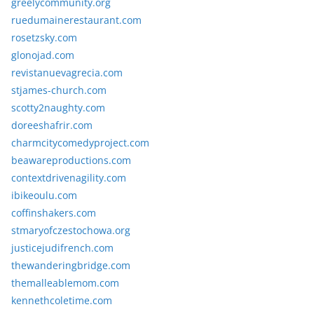
greelycommunity.org
ruedumainerestaurant.com
rosetzsky.com
glonojad.com
revistanuevagrecia.com
stjames-church.com
scotty2naughty.com
doreeshafrir.com
charmcitycomedyproject.com
beawareproductions.com
contextdrivenagility.com
ibikeoulu.com
coffinshakers.com
stmaryofczestochowa.org
justicejudifrench.com
thewanderingbridge.com
themalleablemom.com
kennethcoletime.com