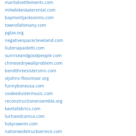
maritalsettlements.com
milwbikeskaterental.com
baymontjacksonms.com
townofaltonany.com
pglax.org
negativespacecleveland.com
liuteriapaoletti.com
sunriseandgoodpeople.com
chinesedrywallproblem.com
bendthreesistersinn.com
stjohns-flossmoor.org
funnyboneusa.com
cookiedustermusic.com
reconstructionensemble.org
kavitafabrics.com
luchavolcanica.com
holycownm.com
nationwidetruckservice.com