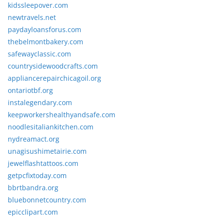
kidssleepover.com
newtravels.net
paydayloansforus.com
thebelmontbakery.com
safewayclassic.com
countrysidewoodcrafts.com
appliancerepairchicagoil.org
ontariotbf.org
instalegendary.com
keepworkershealthyandsafe.com
noodlesitaliankitchen.com
nydreamact.org
unagisushimetairie.com
jewelflashtattoos.com
getpcfixtoday.com
bbrtbandra.org
bluebonnetcountry.com
epicclipart.com