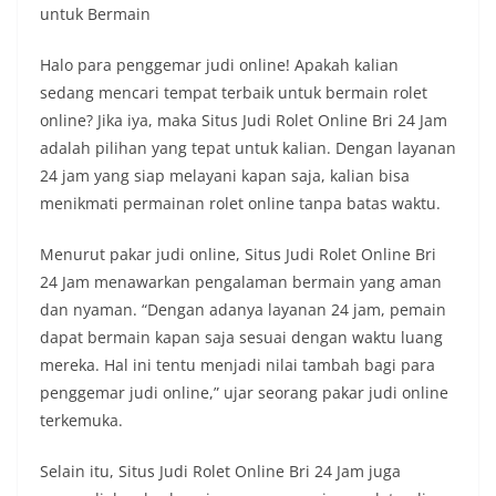
untuk Bermain
Halo para penggemar judi online! Apakah kalian
sedang mencari tempat terbaik untuk bermain rolet
online? Jika iya, maka Situs Judi Rolet Online Bri 24 Jam
adalah pilihan yang tepat untuk kalian. Dengan layanan
24 jam yang siap melayani kapan saja, kalian bisa
menikmati permainan rolet online tanpa batas waktu.
Menurut pakar judi online, Situs Judi Rolet Online Bri
24 Jam menawarkan pengalaman bermain yang aman
dan nyaman. “Dengan adanya layanan 24 jam, pemain
dapat bermain kapan saja sesuai dengan waktu luang
mereka. Hal ini tentu menjadi nilai tambah bagi para
penggemar judi online,” ujar seorang pakar judi online
terkemuka.
Selain itu, Situs Judi Rolet Online Bri 24 Jam juga