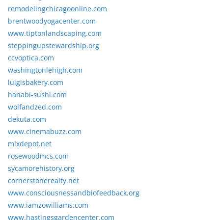
remodelingchicagoonline.com
brentwoodyogacenter.com
www.tiptonlandscaping.com
steppingupstewardship.org
ccvoptica.com
washingtonlehigh.com
luigisbakery.com
hanabi-sushi.com
wolfandzed.com
dekuta.com
www.cinemabuzz.com
mixdepot.net
rosewoodmcs.com
sycamorehistory.org
cornerstonerealty.net
www.consciousnessandbiofeedback.org
www.iamzowilliams.com
www.hastingsgardencenter.com