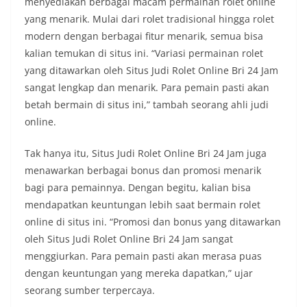
menyediakan berbagai macam permainan rolet online
yang menarik. Mulai dari rolet tradisional hingga rolet
modern dengan berbagai fitur menarik, semua bisa
kalian temukan di situs ini. “Variasi permainan rolet
yang ditawarkan oleh Situs Judi Rolet Online Bri 24 Jam
sangat lengkap dan menarik. Para pemain pasti akan
betah bermain di situs ini,” tambah seorang ahli judi
online.
Tak hanya itu, Situs Judi Rolet Online Bri 24 Jam juga
menawarkan berbagai bonus dan promosi menarik
bagi para pemainnya. Dengan begitu, kalian bisa
mendapatkan keuntungan lebih saat bermain rolet
online di situs ini. “Promosi dan bonus yang ditawarkan
oleh Situs Judi Rolet Online Bri 24 Jam sangat
menggiurkan. Para pemain pasti akan merasa puas
dengan keuntungan yang mereka dapatkan,” ujar
seorang sumber terpercaya.