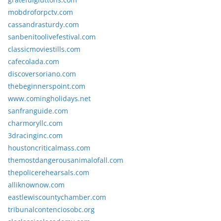
mobdroforpctv.com
cassandrasturdy.com
sanbenitoolivefestival.com
classicmoviestills.com
cafecolada.com
discoversoriano.com
thebeginnerspoint.com
www.comingholidays.net
sanfranguide.com
charmoryllc.com
3dracinginc.com
houstoncriticalmass.com
themostdangerousanimalofall.com
thepolicerehearsals.com
alliknownow.com
eastlewiscountychamber.com
tribunalcontenciosobc.org