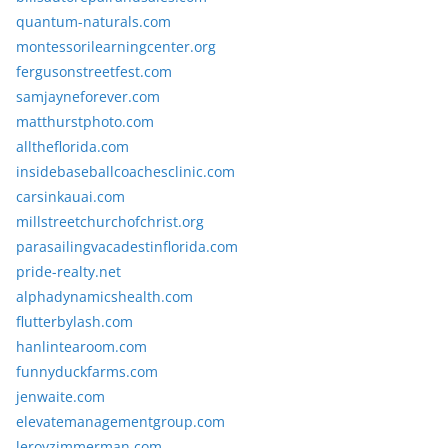
quantum-naturals.com
montessorilearningcenter.org
fergusonstreetfest.com
samjayneforever.com
matthurstphoto.com
alltheflorida.com
insidebaseballcoachesclinic.com
carsinkauai.com
millstreetchurchofchrist.org
parasailingvacadestinflorida.com
pride-realty.net
alphadynamicshealth.com
flutterbylash.com
hanlintearoom.com
funnyduckfarms.com
jenwaite.com
elevatemanagementgroup.com
leroyzimmerman.com