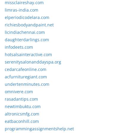
missclaireshay.com
limras-india.com
elperiodicodelara.com
richiesbodyandpaint.net
licindiachennai.com
daughterdarlings.com
infodeets.com
hotsalsainteractive.com
serenitysalonanddayspa.org
cedarcafeonline.com
acfurnituregiant.com
undertenminutes.com
omnivere.com
rasadantips.com
newtimbuktu.com
altronicsmfg.com
eatbaconhill.com
programmingassignmentshelp.net