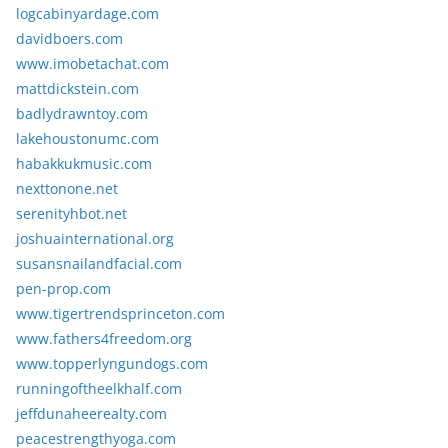
logcabinyardage.com
davidboers.com
www.imobetachat.com
mattdickstein.com
badlydrawntoy.com
lakehoustonumc.com
habakkukmusic.com
nexttonone.net
serenityhbot.net
joshuainternational.org
susansnailandfacial.com
pen-prop.com
www.tigertrendsprinceton.com
www.fathers4freedom.org
www.topperlyngundogs.com
runningoftheelkhalf.com
jeffdunaheerealty.com
peacestrengthyoga.com