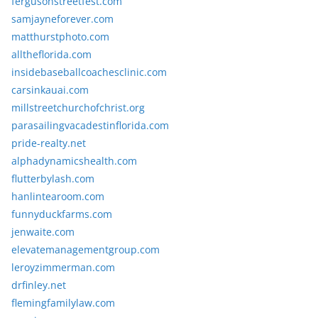
fergusonstreetfest.com
samjayneforever.com
matthurstphoto.com
alltheflorida.com
insidebaseballcoachesclinic.com
carsinkauai.com
millstreetchurchofchrist.org
parasailingvacadestinflorida.com
pride-realty.net
alphadynamicshealth.com
flutterbylash.com
hanlintearoom.com
funnyduckfarms.com
jenwaite.com
elevatemanagementgroup.com
leroyzimmerman.com
drfinley.net
flemingfamilylaw.com