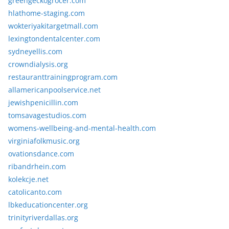
greengeckogrocer.com
hlathome-staging.com
wokteriyakitargetmall.com
lexingtondentalcenter.com
sydneyellis.com
crowndialysis.org
restauranttrainingprogram.com
allamericanpoolservice.net
jewishpenicillin.com
tomsavagestudios.com
womens-wellbeing-and-mental-health.com
virginiafolkmusic.org
ovationsdance.com
ribandrhein.com
kolekcje.net
catolicanto.com
lbkeducationcenter.org
trinityriverdallas.org