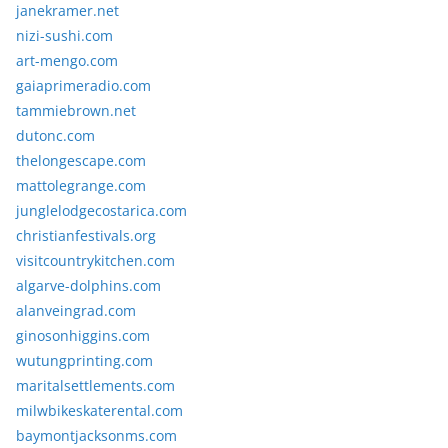
janekramer.net
nizi-sushi.com
art-mengo.com
gaiaprimeradio.com
tammiebrown.net
dutonc.com
thelongescape.com
mattolegrange.com
junglelodgecostarica.com
christianfestivals.org
visitcountrykitchen.com
algarve-dolphins.com
alanveingrad.com
ginosonhiggins.com
wutungprinting.com
maritalsettlements.com
milwbikeskaterental.com
baymontjacksonms.com