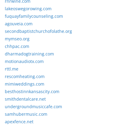
rnrwine.com
lakeoswegorowing.com
fuquayfamilycounseling.com
agouveia.com
secondbaptistchurchofolathe.org
mymseo.org
chhpac.com
dharmadogtraining.com
motionaudiotx.com
rttl.me
rescomheating.com
mimiweddings.com
besthostinnkansascity.com
smithdentalcare.net
undergroundmusiccafe.com
samhubermusic.com
apexfence.net