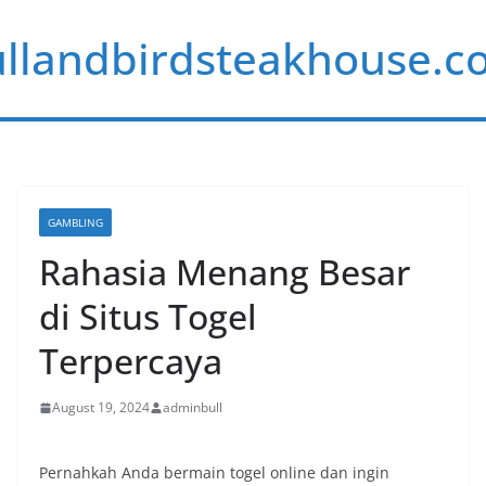
Skip
llandbirdsteakhouse.
to
content
GAMBLING
Rahasia Menang Besar
di Situs Togel
Terpercaya
August 19, 2024
adminbull
Pernahkah Anda bermain togel online dan ingin