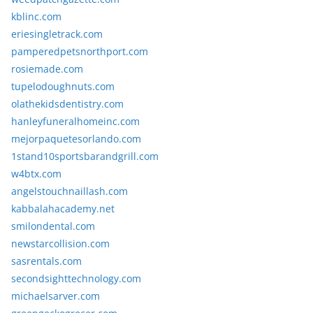
kblinc.com
eriesingletrack.com
pamperedpetsnorthport.com
rosiemade.com
tupelodoughnuts.com
olathekidsdentistry.com
hanleyfuneralhomeinc.com
mejorpaquetesorlando.com
1stand10sportsbarandgrill.com
w4btx.com
angelstouchnaillash.com
kabbalahacademy.net
smilondental.com
newstarcollision.com
sasrentals.com
secondsighttechnology.com
michaelsarver.com