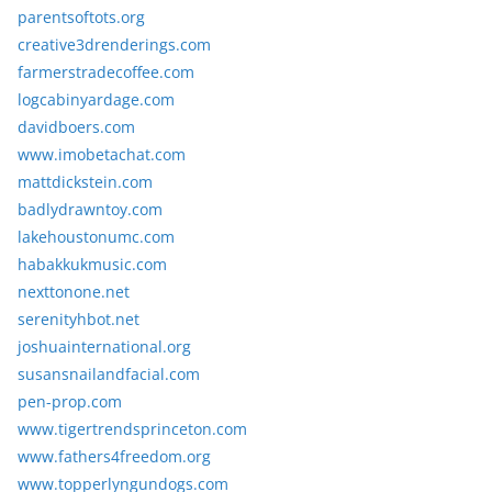
parentsoftots.org
creative3drenderings.com
farmerstradecoffee.com
logcabinyardage.com
davidboers.com
www.imobetachat.com
mattdickstein.com
badlydrawntoy.com
lakehoustonumc.com
habakkukmusic.com
nexttonone.net
serenityhbot.net
joshuainternational.org
susansnailandfacial.com
pen-prop.com
www.tigertrendsprinceton.com
www.fathers4freedom.org
www.topperlyngundogs.com