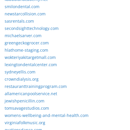
smilondental.com
newstarcollision.com
sasrentals.com
secondsighttechnology.com
michaelsarver.com
greengeckogrocer.com
hlathome-staging.com
wokteriyakitargetmall.com
lexingtondentalcenter.com
sydneyellis.com
crowndialysis.org
restauranttrainingprogram.com
allamericanpoolservice.net
jewishpenicillin.com
tomsavagestudios.com
womens-wellbeing-and-mental-health.com
virginiafolkmusic.org
ovationsdance.com