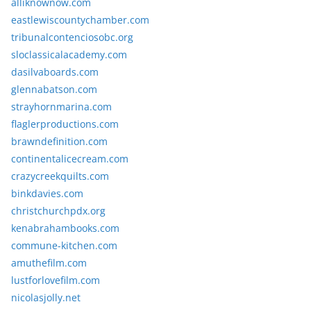
alliknownow.com
eastlewiscountychamber.com
tribunalcontenciosobc.org
sloclassicalacademy.com
dasilvaboards.com
glennabatson.com
strayhornmarina.com
flaglerproductions.com
brawndefinition.com
continentalicecream.com
crazycreekquilts.com
binkdavies.com
christchurchpdx.org
kenabrahambooks.com
commune-kitchen.com
amuthefilm.com
lustforlovefilm.com
nicolasjolly.net