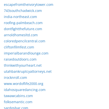
escapefromtheivorytower.com
743southchadwick.com
india-northeast.com
roofing-palmbeach.com
dontfightthefuture.com
arnoldhomesltd.com
coloredpencilcentral.com
cliftonfilmfest.com
imperialbarandlounge.com
raisedoutdoors.com
thinkwithyourheart.net
utahbankruptcyattorneys.net
irocknroll.com
www.wordoflife2000.org
idahosquaredancing.com
tawawcabins.com
folksemantic.com
sardosbar.com