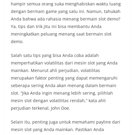
hampir semua orang suka menghabiskan waktu luang
dengan bermain game yang satu ini. Namun, tahukah
Anda bahwa ada rahasia menang bermain slot demo?
Ya, tips dan trik jitu ini bisa membantu Anda
meningkatkan peluang menang saat bermain slot
demo.
Salah satu tips yang bisa Anda coba adalah
memperhatikan volatilitas dari mesin slot yang Anda
mainkan. Menurut ahli perjudian, volatilitas
merupakan faktor penting yang dapat memengaruhi
seberapa sering Anda akan menang dalam bermain
slot. “Jika Anda ingin menang lebih sering, pilihlah
mesin slot dengan volatilitas rendah,” kata ahli
perjudian terkenal, John Doe.
Selain itu, penting juga untuk memahami payline dari
mesin slot yang Anda mainkan. Pastikan Anda