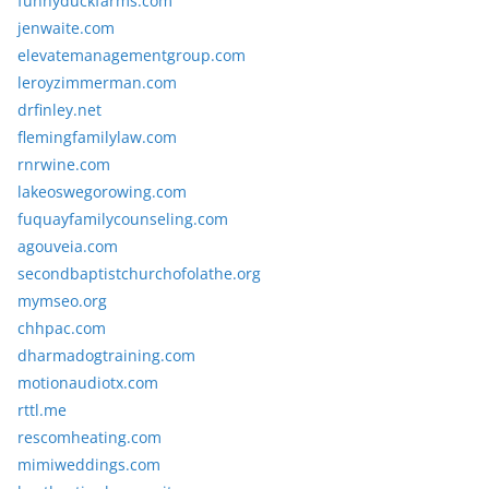
funnyduckfarms.com
jenwaite.com
elevatemanagementgroup.com
leroyzimmerman.com
drfinley.net
flemingfamilylaw.com
rnrwine.com
lakeoswegorowing.com
fuquayfamilycounseling.com
agouveia.com
secondbaptistchurchofolathe.org
mymseo.org
chhpac.com
dharmadogtraining.com
motionaudiotx.com
rttl.me
rescomheating.com
mimiweddings.com