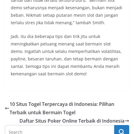
santai dan tidak terlalu terburu-buru. “Bermain slot
demo seharusnya menjadi kesenangan, bukan menjadi
beban. Nikmati setiap putaran mesin slot dan jangan
terlalu stres jika tidak menang,” tambah Smith.
Jadi, itu dia beberapa tips dan trik jitu untuk
meningkatkan peluang menang saat bermain slot
demo. Ingatlah untuk selalu memperhatikan volatilitas,
payline, besaran taruhan, dan tetap bermain dengan
santai. Semoga tips ini dapat membantu Anda meraih
kemenangan saat bermain slot demo!
10 Situs Togel Terpercaya di Indonesia: Pilihan
Terbaik untuk Bermain Togel
Daftar Situs Poker Online Terbaik di Indonesia