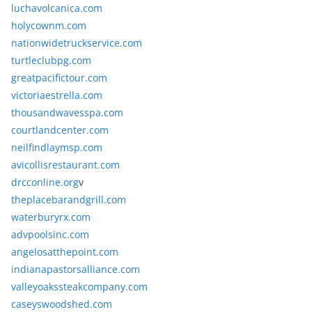
luchavolcanica.com
holycownm.com
nationwidetruckservice.com
turtleclubpg.com
greatpacifictour.com
victoriaestrella.com
thousandwavesspa.com
courtlandcenter.com
neilfindlaymsp.com
avicollisrestaurant.com
drcconline.org
v
theplacebarandgrill.com
waterburyrx.com
advpoolsinc.com
angelosatthepoint.com
indianapastorsalliance.com
valleyoakssteakcompany.com
caseyswoodshed.com