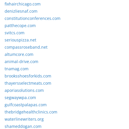
fixhairchicago.com
denizliesnaf.com
constitutionconferences.com
patthecope.com
svitcs.com
seriouspizza.net
compassroseband.net
altumcore.com
animal-drive.com
tnamag.com
brooksshoesforkids.com
thayersselectmeats.com
aporiasolutions.com
segwaywpa.com
gulfcoastpalapas.com
thebridgehealthclinics.com
waterlinewriters.org
shameddogan.com