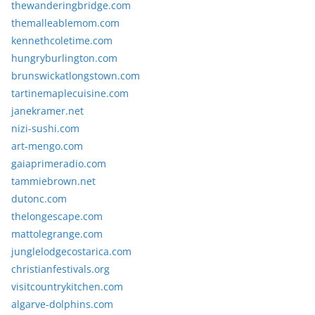
thewanderingbridge.com
themalleablemom.com
kennethcoletime.com
hungryburlington.com
brunswickatlongstown.com
tartinemaplecuisine.com
janekramer.net
nizi-sushi.com
art-mengo.com
gaiaprimeradio.com
tammiebrown.net
dutonc.com
thelongescape.com
mattolegrange.com
junglelodgecostarica.com
christianfestivals.org
visitcountrykitchen.com
algarve-dolphins.com