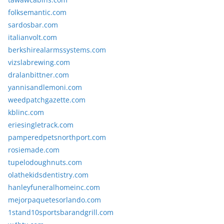
folksemantic.com
sardosbar.com
italianvolt.com
berkshirealarmssystems.com
vizslabrewing.com
dralanbittner.com
yannisandlemoni.com
weedpatchgazette.com
kblinc.com
eriesingletrack.com
pamperedpetsnorthport.com
rosiemade.com
tupelodoughnuts.com
olathekidsdentistry.com
hanleyfuneralhomeinc.com
mejorpaquetesorlando.com
1stand10sportsbarandgrill.com