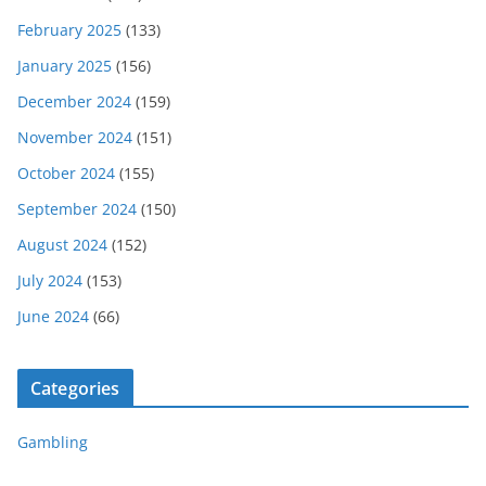
February 2025
(133)
January 2025
(156)
December 2024
(159)
November 2024
(151)
October 2024
(155)
September 2024
(150)
August 2024
(152)
July 2024
(153)
June 2024
(66)
Categories
Gambling