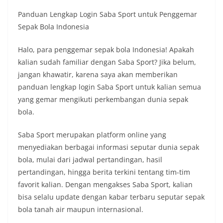
Panduan Lengkap Login Saba Sport untuk Penggemar
Sepak Bola Indonesia
Halo, para penggemar sepak bola Indonesia! Apakah
kalian sudah familiar dengan Saba Sport? Jika belum,
jangan khawatir, karena saya akan memberikan
panduan lengkap login Saba Sport untuk kalian semua
yang gemar mengikuti perkembangan dunia sepak
bola.
Saba Sport merupakan platform online yang
menyediakan berbagai informasi seputar dunia sepak
bola, mulai dari jadwal pertandingan, hasil
pertandingan, hingga berita terkini tentang tim-tim
favorit kalian. Dengan mengakses Saba Sport, kalian
bisa selalu update dengan kabar terbaru seputar sepak
bola tanah air maupun internasional.