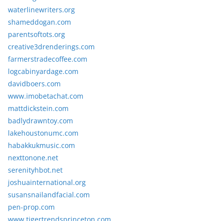
waterlinewriters.org
shameddogan.com
parentsoftots.org
creative3drenderings.com
farmerstradecoffee.com
logcabinyardage.com
davidboers.com
www.imobetachat.com
mattdickstein.com
badlydrawntoy.com
lakehoustonumc.com
habakkukmusic.com
nexttonone.net
serenityhbot.net
joshuainternational.org
susansnailandfacial.com
pen-prop.com
www.tigertrendsprinceton.com