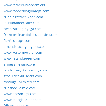
www.fathers4freedom.org
www.topperlyngundogs.com
runningoftheelkhalf.com
jeffdunaheerealty.com
peacestrengthyoga.com
freedomfinancialsolutionsinc.com
flexfoldtraps.com
amendsracingengines.com
www.kortormorthai.com
www.fatandqueer.com
anneashleyumc.org
landsurveyskansascity.com
stpauldeckbuilders.com
footingsunlimited.com
runsnoqualmie.com
www.docsdrugs.com
www.margiesdiner.com
fdlchowder.com