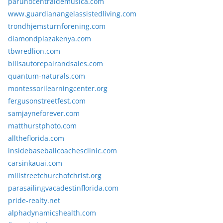
parunocentraldemusica.com
www.guardianangelassistedliving.com
trondhjemsturnforening.com
diamondplazakenya.com
tbwredlion.com
billsautorepairandsales.com
quantum-naturals.com
montessorilearningcenter.org
fergusonstreetfest.com
samjayneforever.com
matthurstphoto.com
alltheflorida.com
insidebaseballcoachesclinic.com
carsinkauai.com
millstreetchurchofchrist.org
parasailingvacadestinflorida.com
pride-realty.net
alphadynamicshealth.com