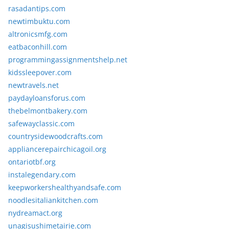
rasadantips.com
newtimbuktu.com
altronicsmfg.com
eatbaconhill.com
programmingassignmentshelp.net
kidssleepover.com
newtravels.net
paydayloansforus.com
thebelmontbakery.com
safewayclassic.com
countrysidewoodcrafts.com
appliancerepairchicagoil.org
ontariotbf.org
instalegendary.com
keepworkershealthyandsafe.com
noodlesitaliankitchen.com
nydreamact.org
unagisushimetairie.com