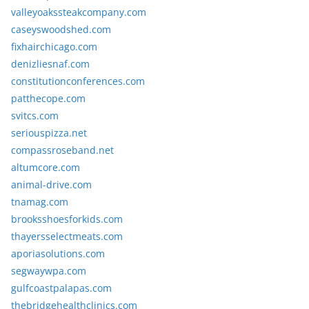
valleyoakssteakcompany.com
caseyswoodshed.com
fixhairchicago.com
denizliesnaf.com
constitutionconferences.com
patthecope.com
svitcs.com
seriouspizza.net
compassroseband.net
altumcore.com
animal-drive.com
tnamag.com
brooksshoesforkids.com
thayersselectmeats.com
aporiasolutions.com
segwaywpa.com
gulfcoastpalapas.com
thebridgehealthclinics.com