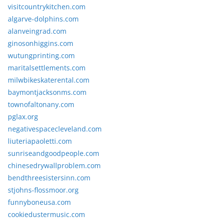
visitcountrykitchen.com
algarve-dolphins.com
alanveingrad.com
ginosonhiggins.com
wutungprinting.com
maritalsettlements.com
milwbikeskaterental.com
baymontjacksonms.com
townofaltonany.com
pglax.org
negativespacecleveland.com
liuteriapaoletti.com
sunriseandgoodpeople.com
chinesedrywallproblem.com
bendthreesistersinn.com
stjohns-flossmoor.org
funnyboneusa.com
cookiedustermusic.com