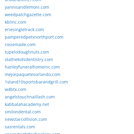
yannisandlemoni.com
weedpatchgazette.com
kblinc.com
eriesingletrack.com
pamperedpetsnorthport.com
rosiemade.com
tupelodoughnuts.com
olathekidsdentistry.com
hanleyfuneralhomeinc.com
mejorpaquetesorlando.com
1stand10sportsbarandgrill.com
w4btx.com
angelstouchnaillash.com
kabbalahacademy.net
smilondental.com
newstarcollision.com
sasrentals.com