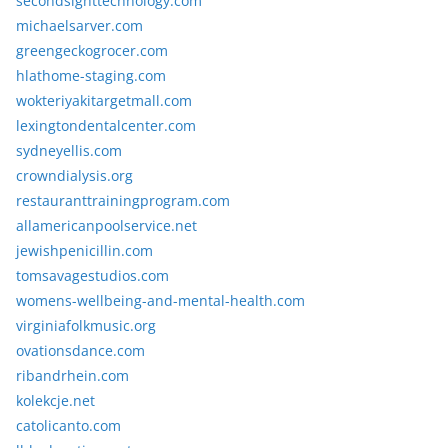
secondsighttechnology.com
michaelsarver.com
greengeckogrocer.com
hlathome-staging.com
wokteriyakitargetmall.com
lexingtondentalcenter.com
sydneyellis.com
crowndialysis.org
restauranttrainingprogram.com
allamericanpoolservice.net
jewishpenicillin.com
tomsavagestudios.com
womens-wellbeing-and-mental-health.com
virginiafolkmusic.org
ovationsdance.com
ribandrhein.com
kolekcje.net
catolicanto.com