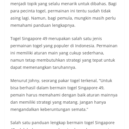
menjadi topik yang selalu menarik untuk dibahas. Bagi
para pecinta togel, permainan ini tentu sudah tidak
asing lagi. Namun, bagi pemula, mungkin masih perlu
memahami panduan lengkapnya.
Togel Singapore 49 merupakan salah satu jenis
permainan togel yang populer di Indonesia. Permainan
ini memiliki aturan main yang cukup sederhana,
namun tetap membutuhkan strategi yang tepat untuk
dapat memenangkan taruhannya.
Menurut Johny, seorang pakar togel terkenal, “Untuk
bisa berhasil dalam bermain togel Singapore 49,
pemain harus memahami dengan baik aturan mainnya
dan memiliki strategi yang matang. Jangan hanya
mengandalkan keberuntungan semata.”
Salah satu panduan lengkap bermain togel Singapore