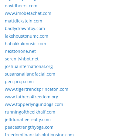
davidboers.com
www.imobetachat.com
mattdickstein.com
badlydrawntoy.com
lakehoustonumc.com
habakkukmusic.com
nexttonone.net
serenityhbot.net
joshuainternational.org
susansnailandfacial.com
pen-prop.com
www.tigertrendsprinceton.com
www.fathers4freedom.org
www.topperlyngundogs.com
runningoftheelkhalf.com
jeffdunaheerealty.com
peacestrengthyoga.com
freedomfinancialsolutionsinc.com