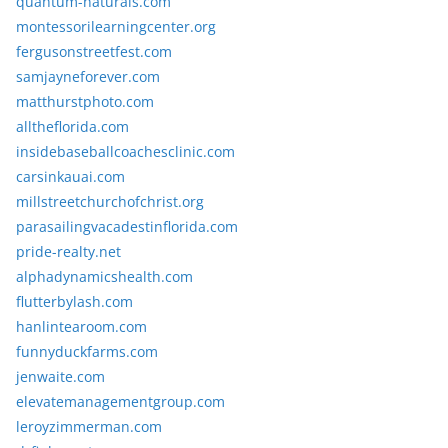
quantum-naturals.com
montessorilearningcenter.org
fergusonstreetfest.com
samjayneforever.com
matthurstphoto.com
alltheflorida.com
insidebaseballcoachesclinic.com
carsinkauai.com
millstreetchurchofchrist.org
parasailingvacadestinflorida.com
pride-realty.net
alphadynamicshealth.com
flutterbylash.com
hanlintearoom.com
funnyduckfarms.com
jenwaite.com
elevatemanagementgroup.com
leroyzimmerman.com