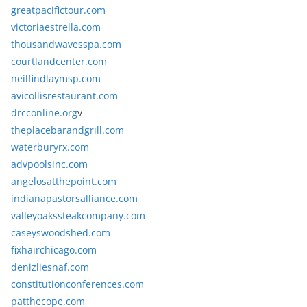
greatpacifictour.com
victoriaestrella.com
thousandwavesspa.com
courtlandcenter.com
neilfindlaymsp.com
avicollisrestaurant.com
drcconline.org
v
theplacebarandgrill.com
waterburyrx.com
advpoolsinc.com
angelosatthepoint.com
indianapastorsalliance.com
valleyoakssteakcompany.com
caseyswoodshed.com
fixhairchicago.com
denizliesnaf.com
constitutionconferences.com
patthecope.com