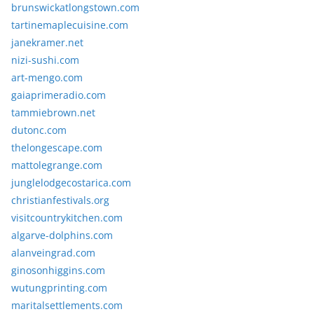
brunswickatlongstown.com
tartinemaplecuisine.com
janekramer.net
nizi-sushi.com
art-mengo.com
gaiaprimeradio.com
tammiebrown.net
dutonc.com
thelongescape.com
mattolegrange.com
junglelodgecostarica.com
christianfestivals.org
visitcountrykitchen.com
algarve-dolphins.com
alanveingrad.com
ginosonhiggins.com
wutungprinting.com
maritalsettlements.com