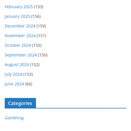
February 2025
(133)
January 2025
(156)
December 2024
(159)
November 2024
(151)
October 2024
(155)
September 2024
(150)
August 2024
(152)
July 2024
(153)
June 2024
(66)
Categories
Gambling