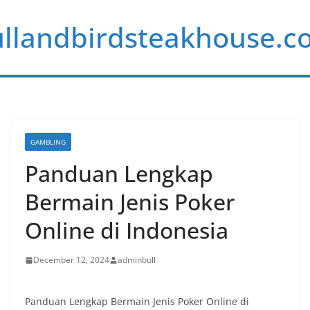
Skip
llandbirdsteakhouse.
to
content
GAMBLING
Panduan Lengkap
Bermain Jenis Poker
Online di Indonesia
December 12, 2024
adminbull
Panduan Lengkap Bermain Jenis Poker Online di