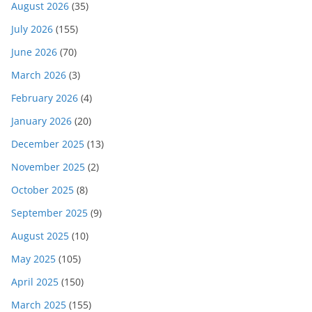
August 2026
(35)
July 2026
(155)
June 2026
(70)
March 2026
(3)
February 2026
(4)
January 2026
(20)
December 2025
(13)
November 2025
(2)
October 2025
(8)
September 2025
(9)
August 2025
(10)
May 2025
(105)
April 2025
(150)
March 2025
(155)