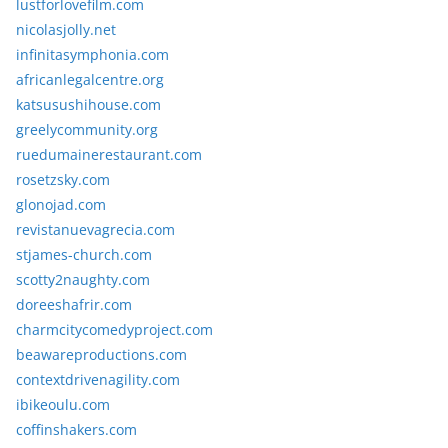
lustforlovefilm.com
nicolasjolly.net
infinitasymphonia.com
africanlegalcentre.org
katsusushihouse.com
greelycommunity.org
ruedumainerestaurant.com
rosetzsky.com
glonojad.com
revistanuevagrecia.com
stjames-church.com
scotty2naughty.com
doreeshafrir.com
charmcitycomedyproject.com
beawareproductions.com
contextdrivenagility.com
ibikeoulu.com
coffinshakers.com