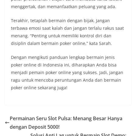
menggertak, dan memanfaatkan peluang yang ada.
Terakhir, tetaplah bermain dengan bijak. Jangan
terbawa emosi saat kalah dan jangan terlalu rakus saat
menang. “Penting untuk memiliki kontrol diri dan
disiplin dalam bermain poker online,” kata Sarah.
Dengan mengikuti panduan lengkap bermain jenis
poker online di Indonesia ini, diharapkan Anda bisa
menjadi pemain poker online yang sukses. Jadi, jangan
ragu untuk mencoba peruntungan Anda dan bermain
poker online sekarang juga!
Permainan Seru Slot Pulsa: Menang Besar Hanya
dengan Deposit 5000!
Solusi Anti Lag untuk Bermain Slot Demo: