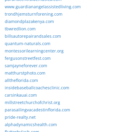
www.guardianangelassistedliving.com
trondhjemsturnforening.com
diamondplazakenya.com
tbwredlion.com
billsautorepairandsales.com
quantum-naturals.com
montessorilearningcenter.org
fergusonstreetfest.com
samjayneforever.com
matthurstphoto.com
alltheflorida.com
insidebaseballcoachesclinic.com
carsinkauai.com
millstreetchurchofchrist.org
parasailingvacadestinflorida.com
pride-realty.net
alphadynamicshealth.com
flutterbylash.com