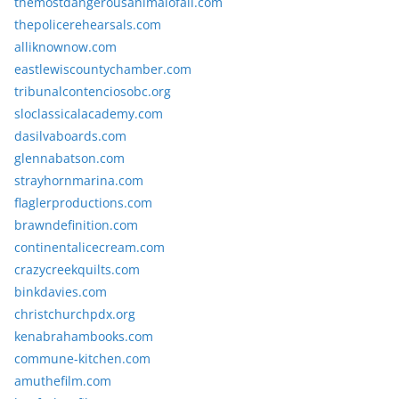
themostdangerousanimalofall.com
thepolicerehearsals.com
alliknownow.com
eastlewiscountychamber.com
tribunalcontenciosobc.org
sloclassicalacademy.com
dasilvaboards.com
glennabatson.com
strayhornmarina.com
flaglerproductions.com
brawndefinition.com
continentalicecream.com
crazycreekquilts.com
binkdavies.com
christchurchpdx.org
kenabrahambooks.com
commune-kitchen.com
amuthefilm.com