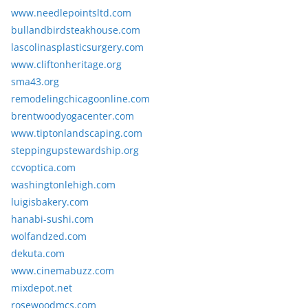
www.needlepointsltd.com
bullandbirdsteakhouse.com
lascolinasplasticsurgery.com
www.cliftonheritage.org
sma43.org
remodelingchicagoonline.com
brentwoodyogacenter.com
www.tiptonlandscaping.com
steppingupstewardship.org
ccvoptica.com
washingtonlehigh.com
luigisbakery.com
hanabi-sushi.com
wolfandzed.com
dekuta.com
www.cinemabuzz.com
mixdepot.net
rosewoodmcs.com