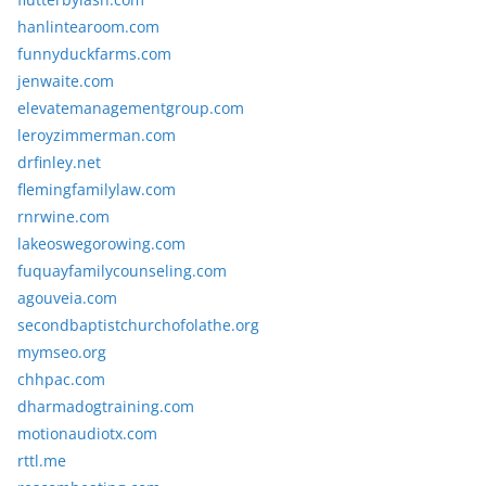
hanlintearoom.com
funnyduckfarms.com
jenwaite.com
elevatemanagementgroup.com
leroyzimmerman.com
drfinley.net
flemingfamilylaw.com
rnrwine.com
lakeoswegorowing.com
fuquayfamilycounseling.com
agouveia.com
secondbaptistchurchofolathe.org
mymseo.org
chhpac.com
dharmadogtraining.com
motionaudiotx.com
rttl.me