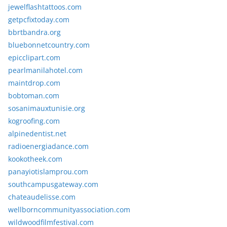
jewelflashtattoos.com
getpcfixtoday.com
bbrtbandra.org
bluebonnetcountry.com
epicclipart.com
pearlmanilahotel.com
maintdrop.com
bobtoman.com
sosanimauxtunisie.org
kogroofing.com
alpinedentist.net
radioenergiadance.com
kookotheek.com
panayiotislamprou.com
southcampusgateway.com
chateaudelisse.com
wellborncommunityassociation.com
wildwoodfilmfestival.com