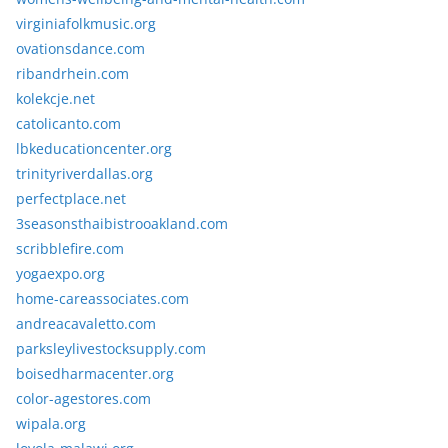
virginiafolkmusic.org
ovationsdance.com
ribandrhein.com
kolekcje.net
catolicanto.com
lbkeducationcenter.org
trinityriverdallas.org
perfectplace.net
3seasonsthaibistrooakland.com
scribblefire.com
yogaexpo.org
home-careassociates.com
andreacavaletto.com
parksleylivestocksupply.com
boisedharmacenter.org
color-agestores.com
wipala.org