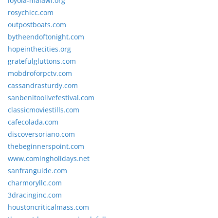
loyola-malawi.org
rosychicc.com
outpostboats.com
bytheendoftonight.com
hopeinthecities.org
gratefulgluttons.com
mobdroforpctv.com
cassandrasturdy.com
sanbenitoolivefestival.com
classicmoviestills.com
cafecolada.com
discoversoriano.com
thebeginnerspoint.com
www.comingholidays.net
sanfranguide.com
charmoryllc.com
3dracinginc.com
houstoncriticalmass.com