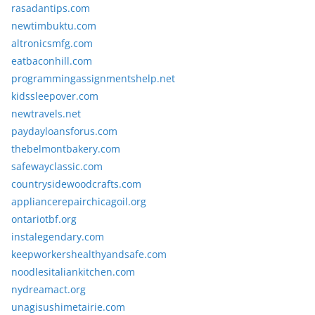
rasadantips.com
newtimbuktu.com
altronicsmfg.com
eatbaconhill.com
programmingassignmentshelp.net
kidssleepover.com
newtravels.net
paydayloansforus.com
thebelmontbakery.com
safewayclassic.com
countrysidewoodcrafts.com
appliancerepairchicagoil.org
ontariotbf.org
instalegendary.com
keepworkershealthyandsafe.com
noodlesitaliankitchen.com
nydreamact.org
unagisushimetairie.com