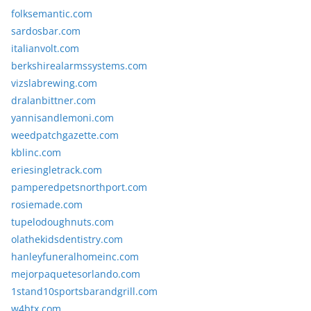
folksemantic.com
sardosbar.com
italianvolt.com
berkshirealarmssystems.com
vizslabrewing.com
dralanbittner.com
yannisandlemoni.com
weedpatchgazette.com
kblinc.com
eriesingletrack.com
pamperedpetsnorthport.com
rosiemade.com
tupelodoughnuts.com
olathekidsdentistry.com
hanleyfuneralhomeinc.com
mejorpaquetesorlando.com
1stand10sportsbarandgrill.com
w4btx.com