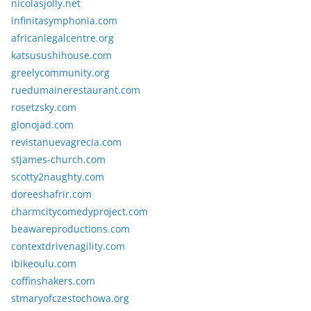
nicolasjolly.net
infinitasymphonia.com
africanlegalcentre.org
katsusushihouse.com
greelycommunity.org
ruedumainerestaurant.com
rosetzsky.com
glonojad.com
revistanuevagrecia.com
stjames-church.com
scotty2naughty.com
doreeshafrir.com
charmcitycomedyproject.com
beawareproductions.com
contextdrivenagility.com
ibikeoulu.com
coffinshakers.com
stmaryofczestochowa.org