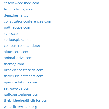
caseyswoodshed.com
fixhairchicago.com
denizliesnaf.com
constitutionconferences.com
patthecope.com
svitcs.com
seriouspizza.net
compassroseband.net
altumcore.com
animal-drive.com
tnamag.com
brooksshoesforkids.com
thayersselectmeats.com
aporiasolutions.com
segwaywpa.com
gulfcoastpalapas.com
thebridgehealthclinics.com
waterlinewriters.org