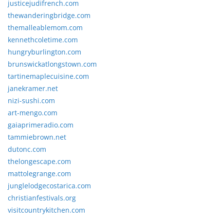
justicejudifrench.com
thewanderingbridge.com
themalleablemom.com
kennethcoletime.com
hungryburlington.com
brunswickatlongstown.com
tartinemaplecuisine.com
janekramer.net
nizi-sushi.com
art-mengo.com
gaiaprimeradio.com
tammiebrown.net
dutonc.com
thelongescape.com
mattolegrange.com
junglelodgecostarica.com
christianfestivals.org
visitcountrykitchen.com