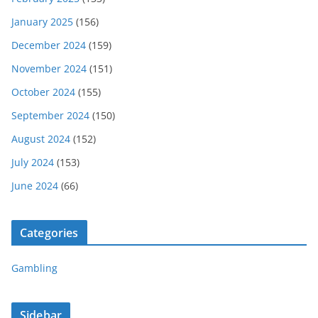
January 2025
(156)
December 2024
(159)
November 2024
(151)
October 2024
(155)
September 2024
(150)
August 2024
(152)
July 2024
(153)
June 2024
(66)
Categories
Gambling
Sidebar