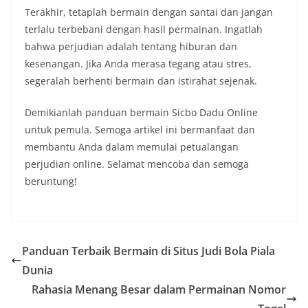
Terakhir, tetaplah bermain dengan santai dan jangan
terlalu terbebani dengan hasil permainan. Ingatlah
bahwa perjudian adalah tentang hiburan dan
kesenangan. Jika Anda merasa tegang atau stres,
segeralah berhenti bermain dan istirahat sejenak.
Demikianlah panduan bermain Sicbo Dadu Online
untuk pemula. Semoga artikel ini bermanfaat dan
membantu Anda dalam memulai petualangan
perjudian online. Selamat mencoba dan semoga
beruntung!
Panduan Terbaik Bermain di Situs Judi Bola Piala
Dunia
Rahasia Menang Besar dalam Permainan Nomor