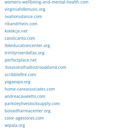
womens-wellbeing-and-mental-health.com
virginiafolkmusic.org
ovationsdance.com
ribandrhein.com
kolekcje.net
catolicanto.com
lbkeducationcenter.org
trinityriverdallas.org
perfectplace.net
3seasonsthaibistrooakland.com
scribblefire.com
yogaexpo.org
home-careassociates.com
andreacavaletto.com
parksleylivestocksupply.com
boisedharmacenter.org
color-agestores.com
wipala.org