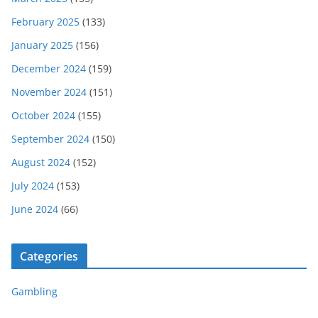
February 2025
(133)
January 2025
(156)
December 2024
(159)
November 2024
(151)
October 2024
(155)
September 2024
(150)
August 2024
(152)
July 2024
(153)
June 2024
(66)
Categories
Gambling