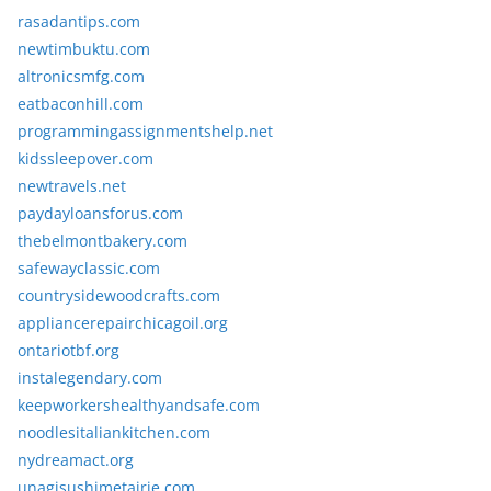
rasadantips.com
newtimbuktu.com
altronicsmfg.com
eatbaconhill.com
programmingassignmentshelp.net
kidssleepover.com
newtravels.net
paydayloansforus.com
thebelmontbakery.com
safewayclassic.com
countrysidewoodcrafts.com
appliancerepairchicagoil.org
ontariotbf.org
instalegendary.com
keepworkershealthyandsafe.com
noodlesitaliankitchen.com
nydreamact.org
unagisushimetairie.com