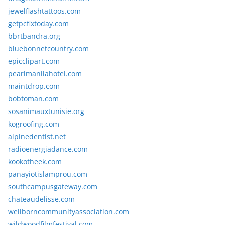
jewelflashtattoos.com
getpcfixtoday.com
bbrtbandra.org
bluebonnetcountry.com
epicclipart.com
pearlmanilahotel.com
maintdrop.com
bobtoman.com
sosanimauxtunisie.org
kogroofing.com
alpinedentist.net
radioenergiadance.com
kookotheek.com
panayiotislamprou.com
southcampusgateway.com
chateaudelisse.com
wellborncommunityassociation.com
wildwoodfilmfestival.com