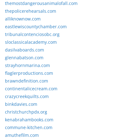
themostdangerousanimalofall.com
thepolicerehearsals.com
alliknownow.com
eastlewiscountychamber.com
tribunalcontenciosobc.org
sloclassicalacademy.com
dasilvaboards.com
glennabatson.com
strayhornmarina.com
flaglerproductions.com
brawndefinition.com
continentalicecream.com
crazycreekquilts.com
binkdavies.com
christchurchpdx.org
kenabrahambooks.com
commune-kitchen.com
amuthefilm.com