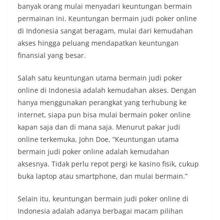
banyak orang mulai menyadari keuntungan bermain
permainan ini. Keuntungan bermain judi poker online
di Indonesia sangat beragam, mulai dari kemudahan
akses hingga peluang mendapatkan keuntungan
finansial yang besar.
Salah satu keuntungan utama bermain judi poker
online di Indonesia adalah kemudahan akses. Dengan
hanya menggunakan perangkat yang terhubung ke
internet, siapa pun bisa mulai bermain poker online
kapan saja dan di mana saja. Menurut pakar judi
online terkemuka, John Doe, “Keuntungan utama
bermain judi poker online adalah kemudahan
aksesnya. Tidak perlu repot pergi ke kasino fisik, cukup
buka laptop atau smartphone, dan mulai bermain.”
Selain itu, keuntungan bermain judi poker online di
Indonesia adalah adanya berbagai macam pilihan