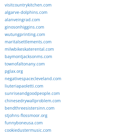
visitcountrykitchen.com
algarve-dolphins.com
alanveingrad.com
ginosonhiggins.com
wutungprinting.com
maritalsettlements.com
milwbikeskaterental.com
baymontjacksonms.com
townofaltonany.com
pglax.org
negativespacecleveland.com
liuteriapaoletti.com
sunriseandgoodpeople.com
chinesedrywallproblem.com
bendthreesistersinn.com
stjohns-flossmoor.org
funnyboneusa.com
cookiedustermusic.com