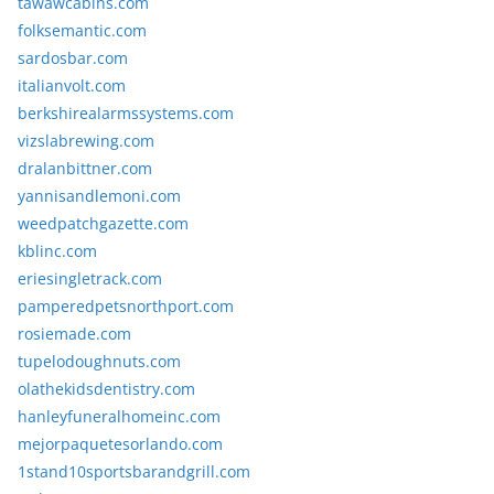
tawawcabins.com
folksemantic.com
sardosbar.com
italianvolt.com
berkshirealarmssystems.com
vizslabrewing.com
dralanbittner.com
yannisandlemoni.com
weedpatchgazette.com
kblinc.com
eriesingletrack.com
pamperedpetsnorthport.com
rosiemade.com
tupelodoughnuts.com
olathekidsdentistry.com
hanleyfuneralhomeinc.com
mejorpaquetesorlando.com
1stand10sportsbarandgrill.com