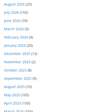
August 2026
(25)
July 2026
(155)
June 2026
(70)
March 2026
(3)
February 2026
(4)
January 2026
(20)
December 2025
(13)
November 2025
(2)
October 2025
(8)
September 2025
(9)
August 2025
(10)
May 2025
(105)
April 2025
(150)
March 2025
(155)