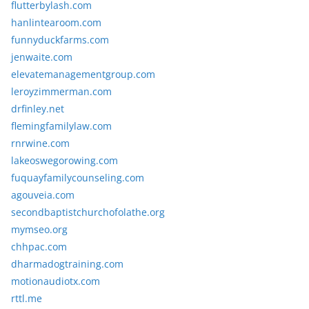
flutterbylash.com
hanlintearoom.com
funnyduckfarms.com
jenwaite.com
elevatemanagementgroup.com
leroyzimmerman.com
drfinley.net
flemingfamilylaw.com
rnrwine.com
lakeoswegorowing.com
fuquayfamilycounseling.com
agouveia.com
secondbaptistchurchofolathe.org
mymseo.org
chhpac.com
dharmadogtraining.com
motionaudiotx.com
rttl.me