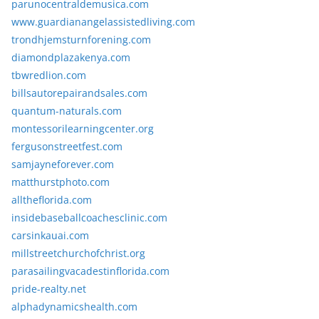
parunocentraldemusica.com
www.guardianangelassistedliving.com
trondhjemsturnforening.com
diamondplazakenya.com
tbwredlion.com
billsautorepairandsales.com
quantum-naturals.com
montessorilearningcenter.org
fergusonstreetfest.com
samjayneforever.com
matthurstphoto.com
alltheflorida.com
insidebaseballcoachesclinic.com
carsinkauai.com
millstreetchurchofchrist.org
parasailingvacadestinflorida.com
pride-realty.net
alphadynamicshealth.com