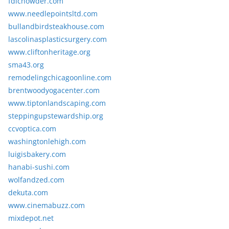
fdlchowder.com
www.needlepointsltd.com
bullandbirdsteakhouse.com
lascolinasplasticsurgery.com
www.cliftonheritage.org
sma43.org
remodelingchicagoonline.com
brentwoodyogacenter.com
www.tiptonlandscaping.com
steppingupstewardship.org
ccvoptica.com
washingtonlehigh.com
luigisbakery.com
hanabi-sushi.com
wolfandzed.com
dekuta.com
www.cinemabuzz.com
mixdepot.net