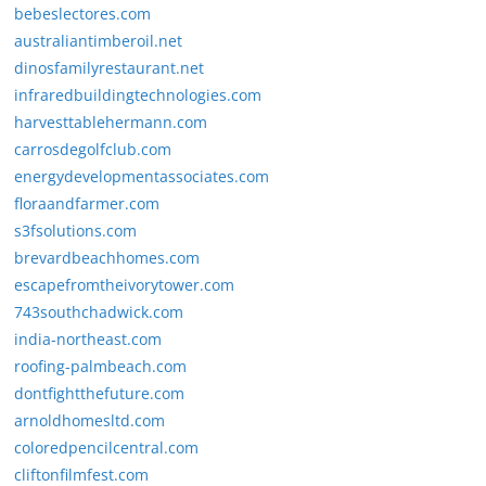
bebeslectores.com
australiantimberoil.net
dinosfamilyrestaurant.net
infraredbuildingtechnologies.com
harvesttablehermann.com
carrosdegolfclub.com
energydevelopmentassociates.com
floraandfarmer.com
s3fsolutions.com
brevardbeachhomes.com
escapefromtheivorytower.com
743southchadwick.com
india-northeast.com
roofing-palmbeach.com
dontfightthefuture.com
arnoldhomesltd.com
coloredpencilcentral.com
cliftonfilmfest.com