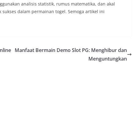
nakan analisis statistik, rumus matematika, dan akal
k sukses dalam permainan togel. Semoga artikel ini
nline
Manfaat Bermain Demo Slot PG: Menghibur dan
Menguntungkan