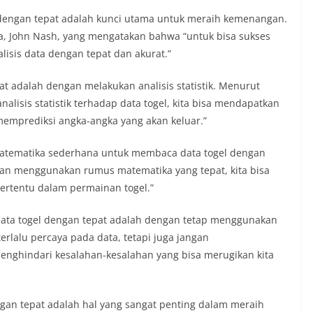
 dengan tepat adalah kunci utama untuk meraih kemenangan.
ka, John Nash, yang mengatakan bahwa “untuk bisa sukses
lisis data dengan tepat dan akurat.”
t adalah dengan melakukan analisis statistik. Menurut
analisis statistik terhadap data togel, kita bisa mendapatkan
emprediksi angka-angka yang akan keluar.”
 matematika sederhana untuk membaca data togel dengan
ngan menggunakan rumus matematika yang tepat, kita bisa
rtentu dalam permainan togel.”
ata togel dengan tepat adalah dengan tetap menggunakan
erlalu percaya pada data, tetapi juga jangan
enghindari kesalahan-kesalahan yang bisa merugikan kita
gan tepat adalah hal yang sangat penting dalam meraih