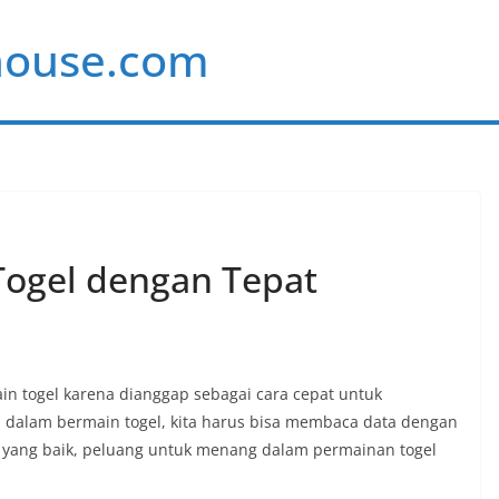
house.com
ogel dengan Tepat
ain togel karena dianggap sebagai cara cepat untuk
 dalam bermain togel, kita harus bisa membaca data dengan
yang baik, peluang untuk menang dalam permainan togel