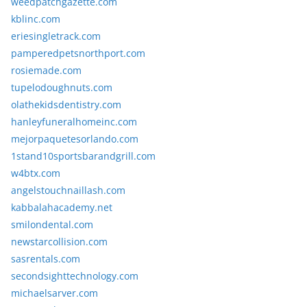
weedpatchgazette.com
kblinc.com
eriesingletrack.com
pamperedpetsnorthport.com
rosiemade.com
tupelodoughnuts.com
olathekidsdentistry.com
hanleyfuneralhomeinc.com
mejorpaquetesorlando.com
1stand10sportsbarandgrill.com
w4btx.com
angelstouchnaillash.com
kabbalahacademy.net
smilondental.com
newstarcollision.com
sasrentals.com
secondsighttechnology.com
michaelsarver.com