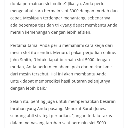
dunia permainan slot online? Jika iya, Anda perlu
mengetahui cara bermain slot 5000 dengan mudah dan
cepat. Meskipun terdengar menantang, sebenarnya
ada beberapa tips dan trik yang dapat membantu Anda
meraih kemenangan dengan lebih efisien.
Pertama-tama, Anda perlu memahami cara kerja dari
mesin slot itu sendiri. Menurut pakar perjudian online,
John Smith, “Untuk dapat bermain slot 5000 dengan
mudah, Anda perlu memahami pola dan mekanisme
dari mesin tersebut. Hal ini akan membantu Anda
untuk dapat memprediksi hasil putaran selanjutnya
dengan lebih baik.”
Selain itu, penting juga untuk memperhatikan besaran
taruhan yang Anda pasang. Menurut Sarah Jones,
seorang ahli strategi perjudian, “Jangan terlalu rakus
dalam memasang taruhan saat bermain slot 5000.