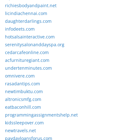
richiesbodyandpaint.net
licindiachennai.com
daughterdarlings.com
infodeets.com
hotsalsainteractive.com
serenitysalonanddayspa.org
cedarcafeonline.com
acfurnituregiant.com
undertenminutes.com
omnivere.com
rasadantips.com
newtimbuktu.com
altronicsmfg.com
eatbaconhill.com
programmingassignmentshelp.net
kidssleepover.com
newtravels.net
paydayloansforus.com