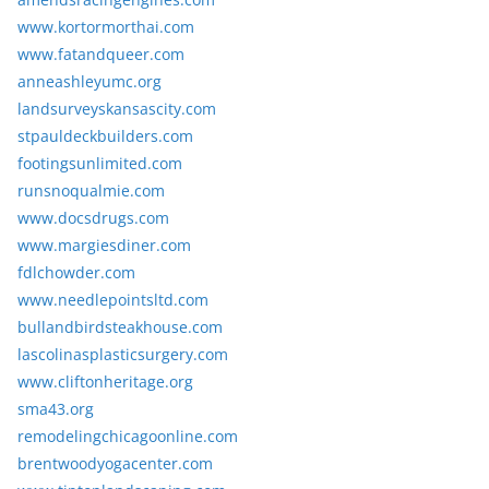
www.kortormorthai.com
www.fatandqueer.com
anneashleyumc.org
landsurveyskansascity.com
stpauldeckbuilders.com
footingsunlimited.com
runsnoqualmie.com
www.docsdrugs.com
www.margiesdiner.com
fdlchowder.com
www.needlepointsltd.com
bullandbirdsteakhouse.com
lascolinasplasticsurgery.com
www.cliftonheritage.org
sma43.org
remodelingchicagoonline.com
brentwoodyogacenter.com