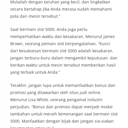
Mulailah dengan taruhan yang kecil, dan tingkatkan
secara bertahap jika Anda merasa sudah memahami
pola dari mesin tersebut.”
Saat bermain slot 5000, Anda juga perlu
memperhatikan waktu dan kesabaran. Menurut James
Brown, seorang pemain slot berpengalaman, “Kunci
dari kesuksesan bermain slot 5000 adalah kesabaran.
Jangan terburu-buru dalam mengambil keputusan, dan
berikan waktu untuk mesin tersebut memberikan hasil
yang terbaik untuk Anda.”
Terakhir, jangan lupa untuk memanfaatkan bonus dan
promosi yang ditawarkan oleh situs judi online.
Menurut Lisa White, seorang pengamat industri
perjudian, “Bonus dan promosi dapat menjadi modal
tambahan untuk meraih kemenangan saat bermain slot
5000. Manfaatkan dengan bijak dan jangan sia-siakan