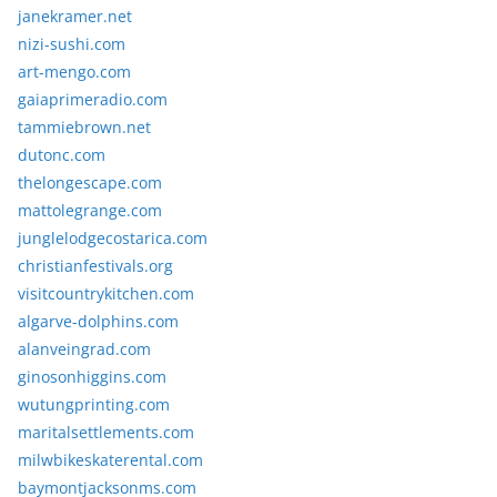
janekramer.net
nizi-sushi.com
art-mengo.com
gaiaprimeradio.com
tammiebrown.net
dutonc.com
thelongescape.com
mattolegrange.com
junglelodgecostarica.com
christianfestivals.org
visitcountrykitchen.com
algarve-dolphins.com
alanveingrad.com
ginosonhiggins.com
wutungprinting.com
maritalsettlements.com
milwbikeskaterental.com
baymontjacksonms.com