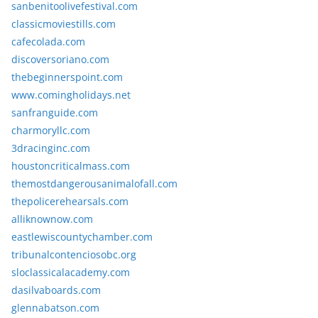
sanbenitoolivefestival.com
classicmoviestills.com
cafecolada.com
discoversoriano.com
thebeginnerspoint.com
www.comingholidays.net
sanfranguide.com
charmoryllc.com
3dracinginc.com
houstoncriticalmass.com
themostdangerousanimalofall.com
thepolicerehearsals.com
alliknownow.com
eastlewiscountychamber.com
tribunalcontenciosobc.org
sloclassicalacademy.com
dasilvaboards.com
glennabatson.com