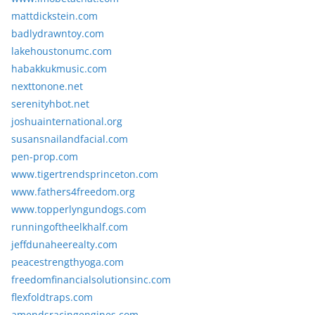
mattdickstein.com
badlydrawntoy.com
lakehoustonumc.com
habakkukmusic.com
nexttonone.net
serenityhbot.net
joshuainternational.org
susansnailandfacial.com
pen-prop.com
www.tigertrendsprinceton.com
www.fathers4freedom.org
www.topperlyngundogs.com
runningoftheelkhalf.com
jeffdunaheerealty.com
peacestrengthyoga.com
freedomfinancialsolutionsinc.com
flexfoldtraps.com
amendsracingengines.com