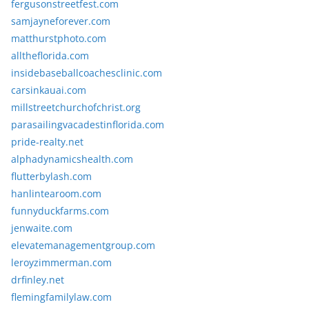
fergusonstreetfest.com
samjayneforever.com
matthurstphoto.com
alltheflorida.com
insidebaseballcoachesclinic.com
carsinkauai.com
millstreetchurchofchrist.org
parasailingvacadestinflorida.com
pride-realty.net
alphadynamicshealth.com
flutterbylash.com
hanlintearoom.com
funnyduckfarms.com
jenwaite.com
elevatemanagementgroup.com
leroyzimmerman.com
drfinley.net
flemingfamilylaw.com