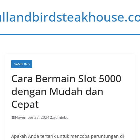
Skip
llandbirdsteakhouse.
to
content
GAMBLING
Cara Bermain Slot 5000
dengan Mudah dan
Cepat
November 27, 2024
adminbull
Apakah Anda tertarik untuk mencoba peruntungan di